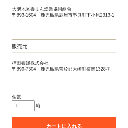
大隅地区養まん漁業協同組合
〒893-1604 鹿児島県鹿屋市串良町下小原2313-1
販売元
楠田養鰻株式会社
〒899-7304 鹿児島県曽於郡大崎町横瀬1328-7
個数
箱
カートに入れる