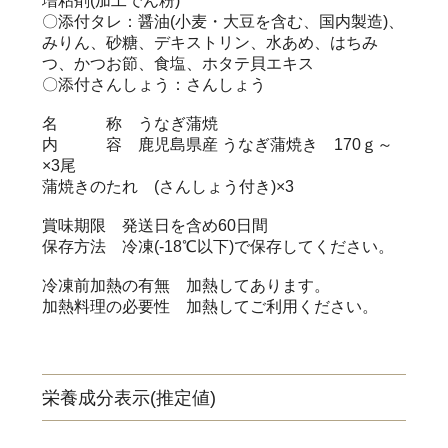
増粘剤(加工でん粉)
〇添付タレ：醤油(小麦・大豆を含む、国内製造)、
みりん、砂糖、デキストリン、水あめ、はちみ
つ、かつお節、食塩、ホタテ貝エキス
〇添付さんしょう：さんしょう
名 称 うなぎ蒲焼
内 容 鹿児島県産 うなぎ蒲焼き 170ｇ～
×3尾
蒲焼きのたれ (さんしょう付き)×3
賞味期限 発送日を含め60日間
保存方法 冷凍(-18℃以下)で保存してください。
冷凍前加熱の有無 加熱してあります。
加熱料理の必要性 加熱してご利用ください。
栄養成分表示(推定値)